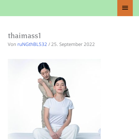
Zum
Haup
Inhalt
springen
thaimass1
Von
ruNGthBL532
/
25. September 2022